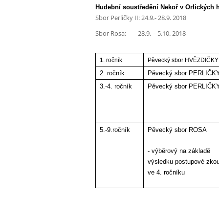
výuka
Hudební soustředění Nekoř v Orlických h
Sbor Perličky II: 24.9.- 28.9. 2018
hudební
Sbor Rosa: 28.9. – 5.10. 2018
výchovy
1. ročník
Pěvecký sbor HVĚZDIČKY
2. ročník
Pěvecký sbor PERLIČKY
3.-4. ročník
Pěvecký sbor PERLIČKY
5.-9.ročník
Pěvecký sbor ROSA
- výběrový na základě
výsledku postupové zko
ve 4. ročníku