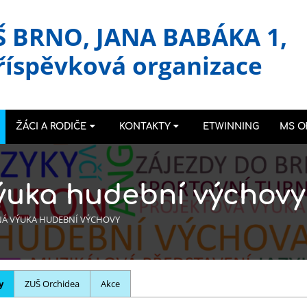
Š BRNO, JANA BABÁKA 1,
říspěvková organizace
ŽÁCI A RODIČE
KONTAKTY
ETWINNING
MS O
ýuka hudební výchovy
NÁ VÝUKA HUDEBNÍ VÝCHOVY
y
ZUŠ Orchidea
Akce