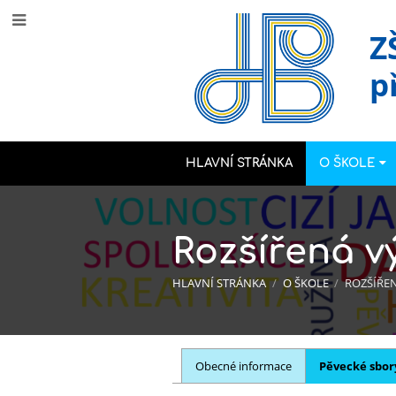
Z
p
HLAVNÍ STRÁNKA
O ŠKOLE
Rozšířená v
HLAVNÍ STRÁNKA
/
O ŠKOLE
/
ROZŠÍŘE
Rozšířená
Obecné informace
Pěvecké sbor