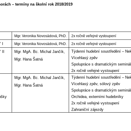
orách – termíny na školní rok 2018/2019
Mgr. Veronika Novosádová, PhD.
2x ročně veřejné vystoupení
 I
Mgr. Veronika Novosádová, PhD.
2x ročně veřejné vystoupení
Týdenní hudební soustředění – Ne
 II
Mgr. MgA. Bc. Michal Jančík,
Vícehlasý zpěv
Mgr. Hana Šatná
Spolupráce s dramatickým seminá
2x ročně veřejné vystoupení
Týdenní hudební soustředění – Ne
Mgr. MgA. Bc. Michal Jančík,
Vícehlasý zpěv, sólový zpěv
Mgr. Hana Šatná
Spolupráce s dramatickým seminá
ušky
Orchidea, externími hudebníky
2x ročně veřejné vystoupení
Zahraniční zájezdy