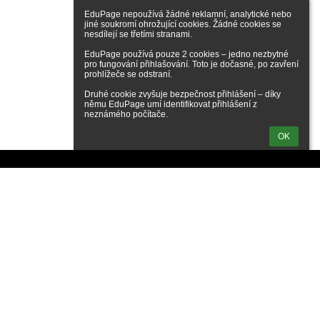
EduPage nepoužívá žádné reklamní, analytické nebo 
jiné soukromí ohrožující cookies. Žádné cookies se 
nesdílejí se třetími stranami.

EduPage používá pouze 2 cookies – jedno nezbytné 
pro fungování přihlašování. Toto je dočasné, po zavření 
prohlížeče se odstraní.

Druhé cookie zvyšuje bezpečnost přihlášení – díky 
němu EduPage umí identifikovat přihlášení z 
neznámého počítače.
OK
hlášení
Přihlásit se pomocí účtu EduPage
nám přihlašovací jméno nebo heslo
Přihlásit se přes Microsoft účet