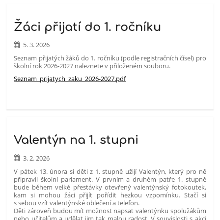
Žáci přijatí do 1. ročníku
5. 3. 2026
Seznam přijatých žáků do 1. ročníku (podle registračních čísel) pro
školní rok 2026-2027 naleznete v přiloženém souboru.
Seznam_prijatych_zaku_2026-2027.pdf
Valentýn na 1. stupni
3. 2. 2026
V pátek 13. února si děti z 1. stupně užijí Valentýn, který pro ně
připravil školní parlament. V prvním a druhém patře 1. stupně
bude během velké přestávky otevřený valentýnský fotokoutek,
kam si mohou žáci přijít pořídit hezkou vzpomínku. Stačí si
s sebou vzít valentýnské oblečení a telefon.
Děti zároveň budou mít možnost napsat valentýnku spolužákům
nebo učitelům a udělat jim tak malou radost. V souvislosti s akcí