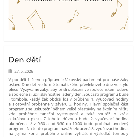
Den dětí
27. 5. 2026
V pondělí 1. června připravuje žákovský parlament pro naše žáky
oslavu Dne dětí ve formě tematického převlekového dne ve stylu
plesu. Vyzýváme žáky, aby přišli oblečeni ve společenském oděvu
a společně si užili slavnostně laděný den.
Součástí programu bude
i tombola, každý žák obdrží los v průběhu 1. vyučovací hodiny
a slosování proběhne v závěru 3. hodiny. Hlavní společná část
programu se uskuteční během velké přestávky na školním hřišti,
kde proběhne taneční vystoupení a také soutěž o krále
a královnu plesu. Z tohoto důvodu bude 2. vyučovací hodina
ukončena již v 9:30 a od 9:30 do 10:00 bude probíhat uvedený
program.
Na tento program naváže zkrácená 3. vyučovací hodina,
na jejímž konci proběhne online vyhlášení výsledků tomboly