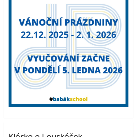
Klárka a Louskáček