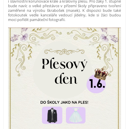
i slavnostní korunovace krále a královny plesu. Pro žáky 1. stupně
bude navíc o velké přestávce v přízemí školy připraveno tvoření
zaměřené na výrobu škrabošek (masek). K dispozici bude také
fotokoutek vedle kanceláře vedoucí jídelny, kde si žáci budou
moci pořídit památeční fotografii.