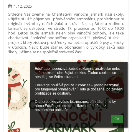
1. 12. 2025
Srdečně Vás zveme na Charitativní vánoční jarmark naší školy.
Přijďte si užít příjemnou předvánoční atmosféru, prohlédnout si
originální výrobky našich žáků a strávit čas s přáteli a rodinou.
Jarmark se uskuteční ve středu 17. prosince od 16:00 do 19:00
hod. Letos bude jarmark nejen plný vánoční pohody, ale také
charitativní. Společně podpoříme organizaci "1. plyšový útulek" –
projekt, který získává prostředky na péči o opuštěné psy a kočky
v útulcích. Navíc bude stánek obohacen i o výrobky žáků naší
školy. Těšíme se na společně strávený čas!
EduPage nepoužívá žádné reklamní, analytické nebo 
jiné soukromí ohrožující cookies. Žádné cookies se 
nesdílejí se třetími stranami.

EduPage používá pouze 2 cookies – jedno nezbytné 
pro fungování přihlašování. Toto je dočasné, po zavření 
prohlížeče se odstraní.

Druhé cookie zvyšuje bezpečnost přihlášení – díky 
němu EduPage umí identifikovat přihlášení z 
neznámého počítače.
OK