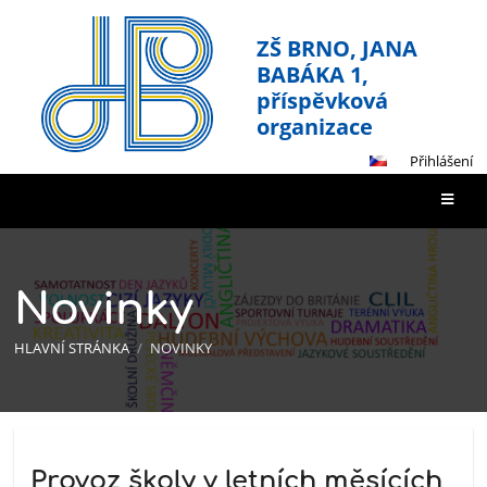
ZŠ BRNO, JANA
BABÁKA 1,
příspěvková
organizace
Přihlášení
Novinky
HLAVNÍ STRÁNKA
/
NOVINKY
Novinky
Provoz školy v letních měsících